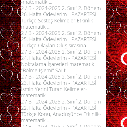
-matematik ...
2 / B - 2024-2025 2. Sınıf 2. Dönem
26. Hafta Ödevlerim - PAZARTESİ:
Türkçe Sesteş Kelimeler Etkinlik-
matematik ...
2 / B - 2024-2025 2. Sınıf 2. Dönem
25. Hafta Ödevlerim - PAZARTESİ:
Türkçe Olayları Oluş sırasına ...
2 / B - 2024-2025 2. Sınıf 2. Dönem
24. Hafta Ödevlerim - PAZARTESİ:
Noktalama İşaretleri-matematik
"Bölme İşlemi" SALI: ...
2 / B - 2024-2025 2. Sınıf 2. Dönem
23. Hafta Ödevlerim - PAZARTESİ:
İsmin Yerini Tutan Kelimeler-
matematik ...
2 / B - 2024-2025 2. Sınıf 2. Dönem
22. Hafta Ödevlerim - PAZARTESİ:
Türkçe Konu, Anadüşünce Etkinlik-
matematik ...
2 / B - 2024-2025 2. Sınıf 2. Dönem