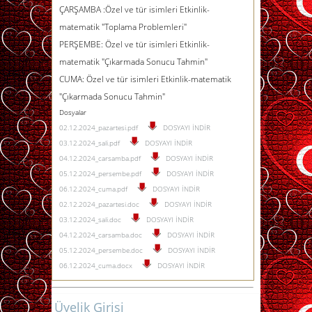
ÇARŞAMBA :Özel ve tür isimleri Etkinlik-
matematik "Toplama Problemleri"
PERŞEMBE: Özel ve tür isimleri Etkinlik-
matematik "Çıkarmada Sonucu Tahmin"
CUMA: Özel ve tür isimleri Etkinlik-matematik
"Çıkarmada Sonucu Tahmin"
Dosyalar
02.12.2024_pazartesi.pdf
DOSYAYI İNDİR
03.12.2024_sali.pdf
DOSYAYI İNDİR
04.12.2024_carsamba.pdf
DOSYAYI İNDİR
05.12.2024_persembe.pdf
DOSYAYI İNDİR
06.12.2024_cuma.pdf
DOSYAYI İNDİR
02.12.2024_pazartesi.doc
DOSYAYI İNDİR
03.12.2024_sali.doc
DOSYAYI İNDİR
04.12.2024_carsamba.doc
DOSYAYI İNDİR
05.12.2024_persembe.doc
DOSYAYI İNDİR
06.12.2024_cuma.docx
DOSYAYI İNDİR
Üyelik Girişi