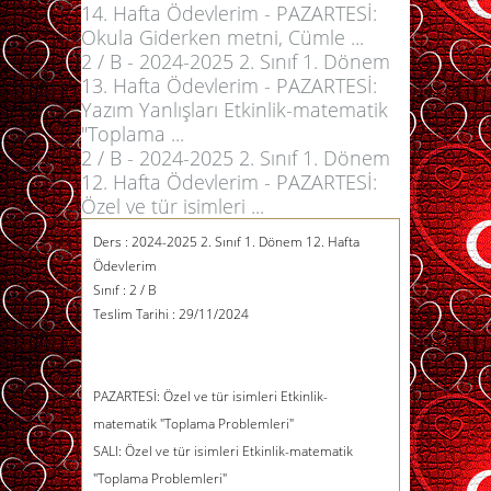
14. Hafta Ödevlerim - PAZARTESİ:
Okula Giderken metni, Cümle ...
2 / B - 2024-2025 2. Sınıf 1. Dönem
13. Hafta Ödevlerim - PAZARTESİ:
Yazım Yanlışları Etkinlik-matematik
"Toplama ...
2 / B - 2024-2025 2. Sınıf 1. Dönem
12. Hafta Ödevlerim - PAZARTESİ:
Özel ve tür isimleri ...
Ders :
2024-2025 2. Sınıf 1. Dönem 12. Hafta
Ödevlerim
Sınıf :
2 / B
Teslim Tarihi :
29/11/2024
PAZARTESİ: Özel ve tür isimleri Etkinlik-
matematik "Toplama Problemleri"
SALI: Özel ve tür isimleri Etkinlik-matematik
"Toplama Problemleri"