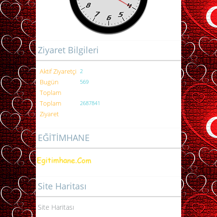
Ziyaret Bilgileri
Aktif Ziyaretçi
2
Bugün
569
Toplam
Toplam
2687841
Ziyaret
EĞİTİMHANE
Site Haritası
Site Haritası