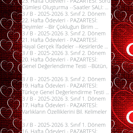
23. Hafta Ödevleri - PAZARTESİ: Soru
Cümlesi Oluşturma --Saatler SALI: ...
3 / B - 2025-2026 3. Sınıf 2. Dönem
22. Hafta Ödevleri - PAZARTESİ:
Deyimler --Bir Çokluğun Birim ...
3 / B - 2025-2026 3. Sınıf 2. Dönem
21. Hafta Ödevleri - PAZARTESİ:
Hayal Gerçek İfadeler --Kesirlerde ...
3 / B - 2025-2026 3. Sınıf 2. Dönem
20. Hafta Ödevleri - PAZARTESİ:
Genel Değerlendirme Testi --Bütün,
...
3 / B - 2025-2026 3. Sınıf 2. Dönem
19. Hafta Ödevleri - PAZARTESİ:
Türkçe Genel Değerlendirme Testi ...
3 / B - 2025-2026 3. Sınıf 1. Dönem
17. Hafta Ödevleri - PAZARTESİ:
Varlıkların Özelliklerini Bil. Kelimeler
...
3 / B - 2025-2026 3. Sınıf 1. Dönem
16. Hafta Ödevleri - PAZARTESİ: