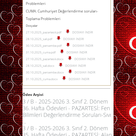
Problemleri
CUMA: Cumhuriyet Değerlendirme soruları-
Toplama Problemleri
Dosyalar
27.10.2025_pazartesiii.pdf
DOSYAYI İNDİR
28.10.2025_sali.pdf
DOSYAYI İNDİR
30.10.2025_persembe.pdf
DOSYAYI İNDİR
31.10.2025_cuma.pdf
DOSYAYI İNDİR
27.10.2025_pazartesiii.docx
DOSYAYI İNDİR
28.10.2025_sali.docx
DOSYAYI İNDİR
30.10.2025_persembe.docx
DOSYAYI İNDİR
31.10.2025_cuma.docx
DOSYAYI İNDİR
Ödev Arşivi
3 / B - 2025-2026 3. Sınıf 2. Dönem
36. Hafta Ödevleri - PAZARTESİ: Fen
Bilimleri Değerlendirme Soruları-Sıvı
...
3 / B - 2025-2026 3. Sınıf 2. Dönem
35. Hafta Ödevleri - PAZARTESİ: Alan