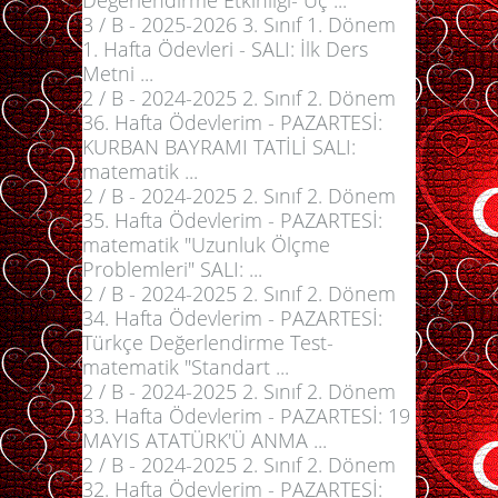
Değerlendirme Etkinliği- Üç ...
3 / B - 2025-2026 3. Sınıf 1. Dönem
1. Hafta Ödevleri - SALI: İlk Ders
Metni ...
2 / B - 2024-2025 2. Sınıf 2. Dönem
36. Hafta Ödevlerim - PAZARTESİ:
KURBAN BAYRAMI TATİLİ SALI:
matematik ...
2 / B - 2024-2025 2. Sınıf 2. Dönem
35. Hafta Ödevlerim - PAZARTESİ:
matematik "Uzunluk Ölçme
Problemleri" SALI: ...
2 / B - 2024-2025 2. Sınıf 2. Dönem
34. Hafta Ödevlerim - PAZARTESİ:
Türkçe Değerlendirme Test-
matematik "Standart ...
2 / B - 2024-2025 2. Sınıf 2. Dönem
33. Hafta Ödevlerim - PAZARTESİ: 19
MAYIS ATATÜRK'Ü ANMA ...
2 / B - 2024-2025 2. Sınıf 2. Dönem
32. Hafta Ödevlerim - PAZARTESİ: