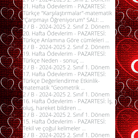
21. Hafta Ödevlerim - PAZARTESİ:
Türkçe "Karşılaştırmalar"-matematik
"Çarpmayı Öğreniyorum" SALI: ...
2 / B - 2024-2025 2. Sınıf 2. Dönem
20. Hafta Ödevlerim - PAZARTESİ:
Türkçe Anlamına Göre cümleleri ...
2 / B - 2024-2025 2. Sınıf 2. Dönem
19. Hafta Ödevlerim - PAZARTESİ:
Türkçe Neden - sonuç ...
2 / B - 2024-2025 2. Sınıf 1. Dönem
17. Hafta Ödevlerim - PAZARTESİ:
Türkçe Değerlendirme Etkinlik-
matematik "Geometrik ...
2 / B - 2024-2025 2. Sınıf 1. Dönem
16. Hafta Ödevlerim - PAZARTESİ: İş,
oluş, hareket bildiren ...
2 / B - 2024-2025 2. Sınıf 1. Dönem
15. Hafta Ödevlerim - PAZARTESİ:
Tekil ve çoğul kelimeler ...
2 / B - 2024-2025 2. Sınıf 1. Dönem