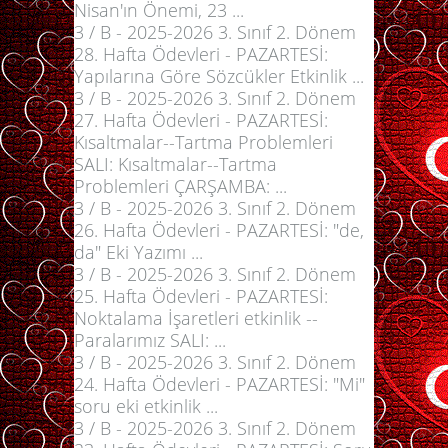
Nisan'ın Önemi, 23 ...
3 / B - 2025-2026 3. Sınıf 2. Dönem
28. Hafta Ödevleri - PAZARTESİ:
Yapılarına Göre Sözcükler Etkinlik ...
3 / B - 2025-2026 3. Sınıf 2. Dönem
27. Hafta Ödevleri - PAZARTESİ:
Kısaltmalar--Tartma Problemleri
SALI: Kısaltmalar--Tartma
Problemleri ÇARŞAMBA: ...
3 / B - 2025-2026 3. Sınıf 2. Dönem
26. Hafta Ödevleri - PAZARTESİ: "de,
da" Eki Yazımı ...
3 / B - 2025-2026 3. Sınıf 2. Dönem
25. Hafta Ödevleri - PAZARTESİ:
Noktalama İşaretleri etkinlik --
Paralarımız SALI: ...
3 / B - 2025-2026 3. Sınıf 2. Dönem
24. Hafta Ödevleri - PAZARTESİ: "Mi"
soru eki etkinlik ...
3 / B - 2025-2026 3. Sınıf 2. Dönem