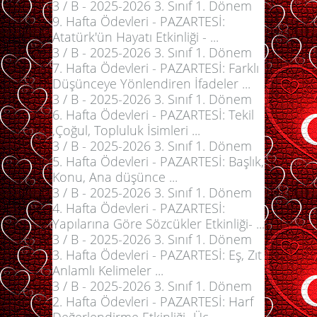
3 / B - 2025-2026 3. Sınıf 1. Dönem
9. Hafta Ödevleri - PAZARTESİ:
Atatürk'ün Hayatı Etkinliği - ...
3 / B - 2025-2026 3. Sınıf 1. Dönem
7. Hafta Ödevleri - PAZARTESİ: Farklı
Düşünceye Yönlendiren İfadeler ...
3 / B - 2025-2026 3. Sınıf 1. Dönem
6. Hafta Ödevleri - PAZARTESİ: Tekil
,Çoğul, Topluluk İsimleri ...
3 / B - 2025-2026 3. Sınıf 1. Dönem
5. Hafta Ödevleri - PAZARTESİ: Başlık,
Konu, Ana düşünce ...
3 / B - 2025-2026 3. Sınıf 1. Dönem
4. Hafta Ödevleri - PAZARTESİ:
Yapılarına Göre Sözcükler Etkinliği- ...
3 / B - 2025-2026 3. Sınıf 1. Dönem
3. Hafta Ödevleri - PAZARTESİ: Eş, Zıt
Anlamlı Kelimeler ...
3 / B - 2025-2026 3. Sınıf 1. Dönem
2. Hafta Ödevleri - PAZARTESİ: Harf