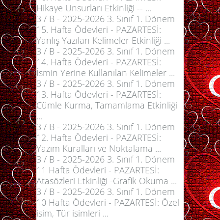
Hikaye Unsurları Etkinliği -- ...
3 / B - 2025-2026 3. Sınıf 1. Dönem
15. Hafta Ödevleri - PAZARTESİ:
Yanlış Yazılan Kelimeler Etkinliği ...
3 / B - 2025-2026 3. Sınıf 1. Dönem
14. Hafta Ödevleri - PAZARTESİ:
İsmin Yerine Kullanılan Kelimeler ...
3 / B - 2025-2026 3. Sınıf 1. Dönem
13. Hafta Ödevleri - PAZARTESİ:
Cümle Kurma, Tamamlama Etkinliği
...
3 / B - 2025-2026 3. Sınıf 1. Dönem
12. Hafta Ödevleri - PAZARTESİ:
Yazım Kuralları ve Noktalama ...
3 / B - 2025-2026 3. Sınıf 1. Dönem
11 Hafta Ödevleri - PAZARTESİ:
Atasözleri Etkinliği -Grafik Okuma ...
3 / B - 2025-2026 3. Sınıf 1. Dönem
10 Hafta Ödevleri - PAZARTESİ: Özel
isim, Tür isimleri ...