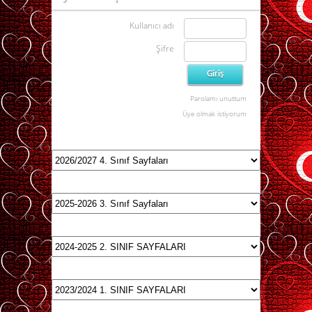
Kullanıcı adı
Şifre
Parolamı unuttum
Üye olmak istiyorum