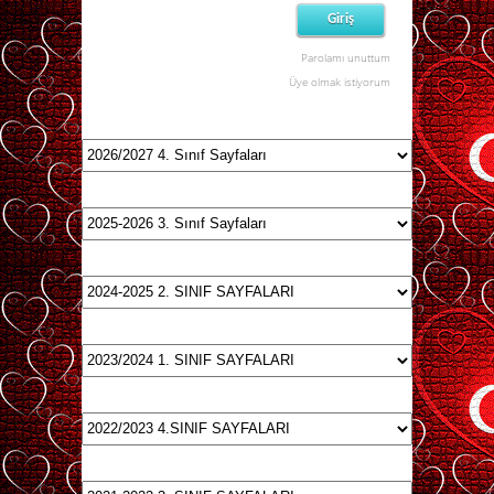
Parolamı unuttum
Üye olmak istiyorum