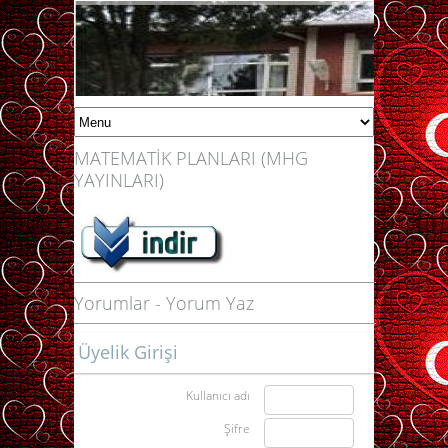
MATEMATİK PLANLARI (MHG
YAYINLARI)
Yorumlar
-
Yorum Yaz
Üyelik Girişi
Kullanıcı adı
Şifre