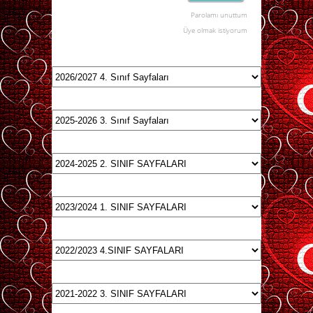
Parolamı unuttum
Üye olmak istiyorum