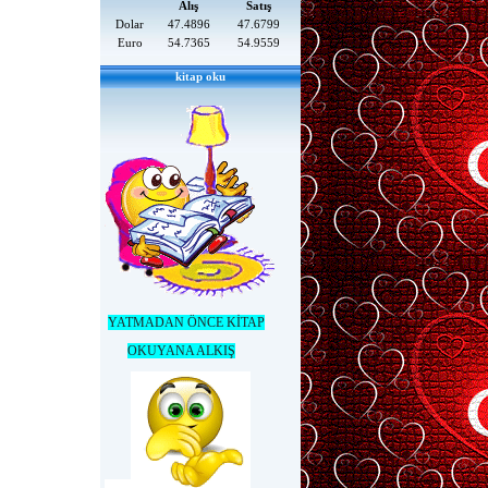
Alış
Satış
Dolar
47.4896
47.6799
Euro
54.7365
54.9559
kitap oku
YATMADAN ÖNCE KİTAP
OKUYANA ALKIŞ