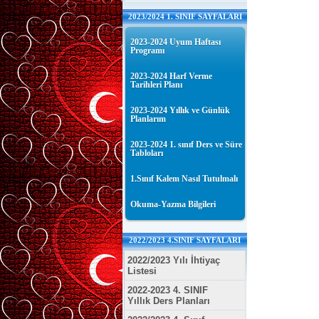
2023/2024 1. SINIF SAYFALARI
2023-2024 Uyum Haftası
Programı
2023-2024 Harf Verme
Tarihleri Planı
2023-2024 Yıllık ve Günlük
Planlarım
2023-2024 1. sınıf Ders ve Süre
Tabloları
1.Sınıf Kalem Nasıl Tutulmalı
Okuma-Yazma Bilgileri
2022/2023 4.SINIF SAYFALARI
2022/2023 Yılı İhtiyaç
Listesi
2022-2023 4. SINIF
Yıllık Ders Planları