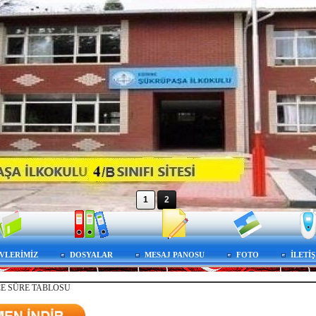
1
2
VLERİMİZ
DOSYALAR
MESAJ PANOSU
FOTO
İLETİ
ÇE SÜRE TABLOSU