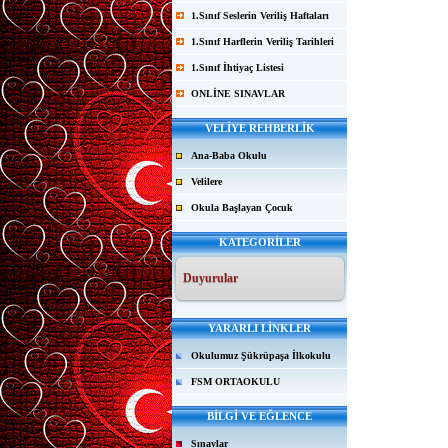
1.Sınıf Seslerin Veriliş Haftaları
1.Sınıf Harflerin Veriliş Tarihleri
1.Sınıf İhtiyaç Listesi
ONLİNE SINAVLAR
VELİYE REHBERLİK
Ana-Baba Okulu
Velilere
Okula Başlayan Çocuk
KATEGORİLER
Duyurular
YARARLI LİNKLER
Okulumuz Şükrüpaşa İlkokulu
FSM ORTAOKULU
BİLGİ VE EĞLENCE
Sınavlar