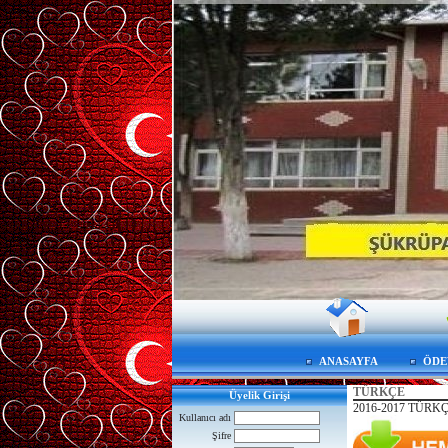
ANASAYFA
ÖDE
TÜRKÇE
Üyelik Girişi
2016-2017 TÜRK
Kullanıcı adı
Şifre