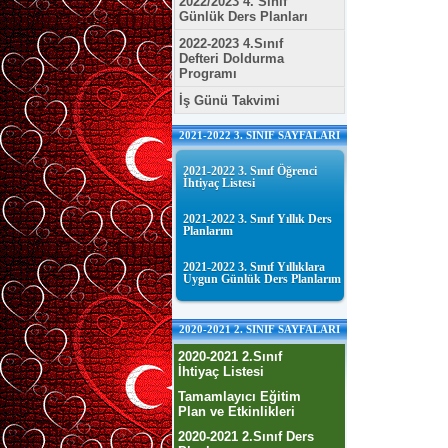
2022/2023 4. Sınıf
Günlük Ders Planları
2022-2023 4.Sınıf
Defteri Doldurma
Programı
İş Günü Takvimi
2021-2022 3. SINIF SAYFALARI
2021-2022 3. Sınıf Öğrenci
İhtiyaç Listesi
2021-2022 3. Sınıf Yıllık Ders
Planlarım
2021-2022 3. Sınıf Yıllıklara
Uygun Günlük Ders Planlarım
2020-2021 2. SINIF SAYFALARI
2020-2021 2.Sınıf
İhtiyaç Listesi
Tamamlayıcı Eğitim
Plan ve Etkinlikleri
2020-2021 2.Sınıf Ders