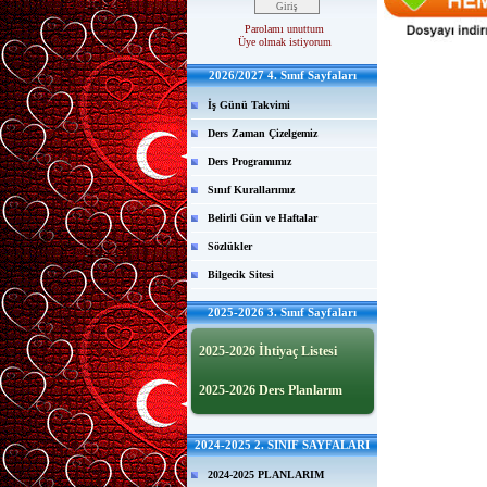
Parolamı unuttum
Üye olmak istiyorum
2026/2027 4. Sınıf Sayfaları
İş Günü Takvimi
Ders Zaman Çizelgemiz
Ders Programımız
Sınıf Kurallarımız
Belirli Gün ve Haftalar
Sözlükler
Bilgecik Sitesi
2025-2026 3. Sınıf Sayfaları
2025-2026 İhtiyaç Listesi
2025-2026 Ders Planlarım
2024-2025 2. SINIF SAYFALARI
2024-2025 PLANLARIM