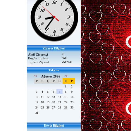
Ziyaret Bilgileri
Aktif Ziyaretçi
4
Bugün Toplam
566
Toplam Ziyaret
2687838
Takvim
<<
Ağustos 2026
>>
P
S
Ç
P
C
C
P
1
2
3
4
5
6
7
8
9
10
11
12
13
14
15
16
17
18
19
20
21
22
23
24
25
26
27
28
29
30
31
Döviz Bilgileri