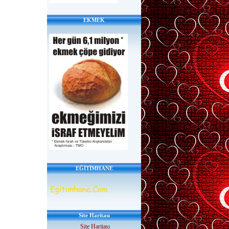
EKMEK
EĞİTİMHANE
Site Haritası
Site Haritası