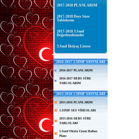
2017-2018 PLANLARIM
2017-2018 Ders Süre
Tablolarım
2017-2018 3.Sınıf
Değerlendirmeler
3.Sınıf İhtiyaç Listesi
2016-2017 2.SINIF SAYFALARI
2016-2017 PLANLARIM
2016-2017 DERS SÜRE
TABLOLARIM
2015-2016 1.SINIF SAYFALARI
2015-2016 PLANLARIM
1.SINIF SES VİDEOLARI
2015-2016 DERS SÜRE
TABLOLARI
1.Sınıf Okula Uyum Haftası
Planı